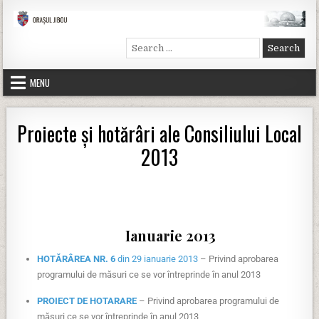
Primăria Jibou
Site-ul oficial al primăriei Jibou
Search for:
MENU
Proiecte şi hotărâri ale Consiliului Local
2013
Ianuarie 2013
HOTĂRÂREA NR. 6
din 29 ianuarie 2013
– Privind aprobarea
programului de măsuri ce se vor întreprinde în anul 2013
PROIECT DE HOTARARE
– Privind aprobarea programului de
măsuri ce se vor întreprinde în anul 2013