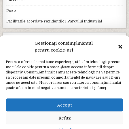
Poze
Facilitatile acordate rezidentilor Parcului Industrial
PLĂȚI ONLINE
Gestionați consimțământul
pentru cookie-uri
GHIȘEUL.RO
Pentru a oferi cele mai bune experiențe, utilizăm tehnologii precum
FORMULARE ONLINE
modulele cookie pentru a stoca și/sau accesa informații despre
dispozitiv. Consimțământul pentru aceste tehnologii ne va permite
să procesăm date precum comportamentul de navigare sau ID-uri
e-Guvernare.ro
unice pe acest site. Neacordarea sau retragerea consimțământului
poate afecta în mod negativ anumite caracteristici și funcții.
E-Consultare.gov.ro
Accept
PREFECTURA JUDEȚULUI SĂLAJ
Prefectura Jud. Sălaj
Refuz