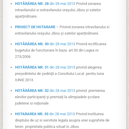
HOTĂRÂREA NR. 28
din 28 mai 2013
Privind zonarea
intravilanului si extravilanului oraşului Jibou şi satelor
aparţinătoare.
PROIECT DE HOTARARE
– Privind zonarea intravilanului si
extravilanului oraşului Jibou şi satelor aparţinătoare.
HOTĂRÂREA NR. 30
din 28 mai 2013
Privind rectificarea
bugetului de functionare în baza art.50 din Legea nr.
273/2006
HOTĂRÂREA NR. 31
din 28 mai 2013
privind alegerea
preşedintelui de şedinţă a Consiliului Local pentru luna
IUNIE 2013
HOTĂRÂREA NR. 32
din 28 mai 2013
privind premierea
elevilor participanţi şi premiaţi la olimpiadele şcolare
judetene si naţionale
HOTARAREA NR. 33
din 28 mai 2013
Privind instituirea
dreptului de uz si servitute legala asupra unei suprafete de
teren proprietate publica situat in Jibou