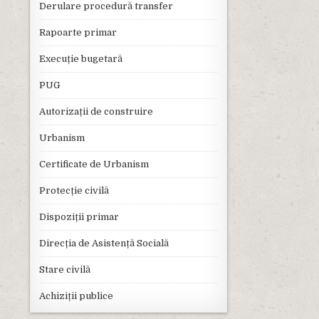
Derulare procedură transfer
Rapoarte primar
Execuție bugetară
PUG
Autorizații de construire
Urbanism
Certificate de Urbanism
Protecție civilă
Dispoziții primar
Direcția de Asistență Socială
Stare civilă
Achiziții publice