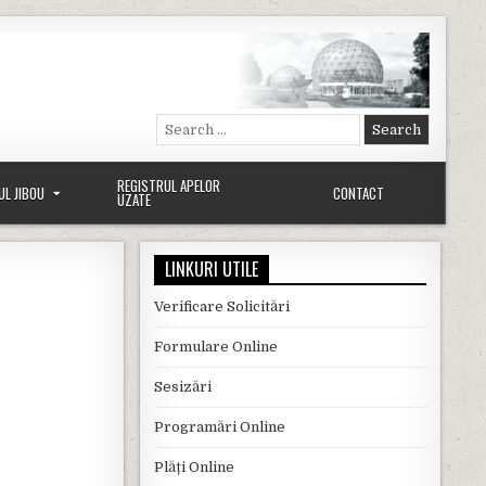
Search for:
REGISTRUL APELOR
UL JIBOU
CONTACT
UZATE
LINKURI UTILE
Verificare Solicitări
Formulare Online
Sesizări
Programări Online
Plăți Online