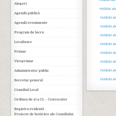
Alegeri
Hotărâri ale C
Agendă publică
Hotărâri al
Agendă evenimente
Hotărâri al
Program de lucru
Hotărâri al
Localizare
Hotărâri al
Primar
Hotărâri al
Viceprimar
Hotărâri al
Hotărâri al
Administrator public
Hotărâri al
Secretar general
Consiliul Local
Ordinea de zi a CL – Convocator
Registru evidentă
Proiecte de hotărâre ale Consiliului