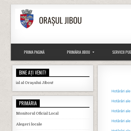
Primăria Jibou
Site-ul oficial al primăriei Jibou
PRIMA PAGINĂ
PRIMĂRIA JIBOU
SERVICII PU
BINE AȚI VENIT!
icial al Orașului Jibou!
Hotărâri ale
Hotărâri ale
PRIMĂRIA
Hotărâri ale
Monitorul Oficial Local
Hotărâri ale
Alegeri locale
Hotărâri ale C