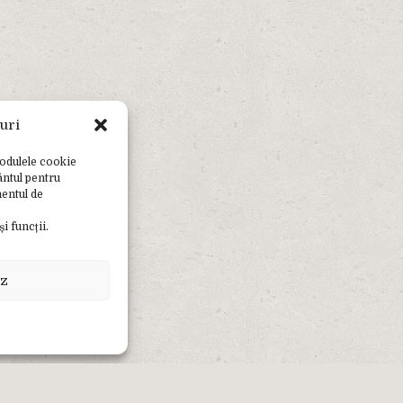
uri
modulele cookie
ântul pentru
entul de
i funcții.
z
Copyright © - Orașul Jibou 2018