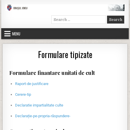
Primăria Jibou
Site-ul oficial al primăriei Jibou
Search for:
MENU
Formulare tipizate
Formulare finantare unitati de cult
Raport-de-justificare
Cerere-tip
Declaratie impartialitate culte
Declarație-pe-propria-răspundere-