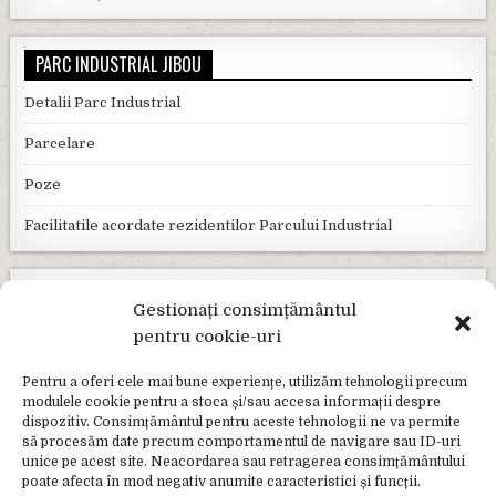
PARC INDUSTRIAL JIBOU
Detalii Parc Industrial
Parcelare
Poze
Facilitatile acordate rezidentilor Parcului Industrial
PLĂȚI ONLINE
Gestionați consimțământul
pentru cookie-uri
GHIȘEUL.RO
Pentru a oferi cele mai bune experiențe, utilizăm tehnologii precum
FORMULARE ONLINE
modulele cookie pentru a stoca și/sau accesa informații despre
dispozitiv. Consimțământul pentru aceste tehnologii ne va permite
să procesăm date precum comportamentul de navigare sau ID-uri
e-Guvernare.ro
unice pe acest site. Neacordarea sau retragerea consimțământului
poate afecta în mod negativ anumite caracteristici și funcții.
E-Consultare.gov.ro