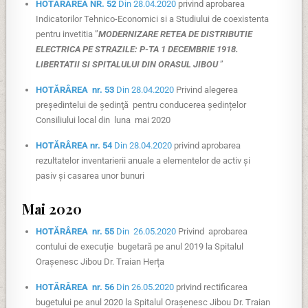
HOTĂRÂREA NR. 52
Din 28.04.2020
privind aprobarea
Indicatorilor Tehnico-Economici si a Studiului de coexistenta
pentru invetitia ”
MODERNIZARE RETEA DE DISTRIBUTIE
ELECTRICA PE STRAZILE: P-TA 1 DECEMBRIE 1918.
LIBERTATII SI SPITALULUI DIN ORASUL JIBOU
”
HOTĂRÂREA nr. 53
Din 28.04.2020
Privind alegerea
preşedintelui de şedinţă pentru conducerea ședințelor
Consiliului local din luna mai 2020
HOTĂRÂREA nr. 54
Din 28.04.2020
privind aprobarea
rezultatelor inventarierii anuale a elementelor de activ și
pasiv și casarea unor bunuri
Mai 2020
HOTĂRÂREA nr. 55
Din 26.05.2020
Privind aprobarea
contului de execuție bugetară pe anul 2019 la Spitalul
Orașenesc Jibou Dr. Traian Herța
HOTĂRÂREA nr. 56
Din 26.05.2020
privind rectificarea
bugetului pe anul 2020 la Spitalul Orașenesc Jibou Dr. Traian