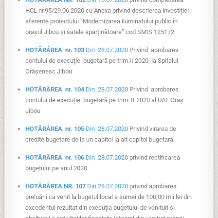
HCL nr.95/29.06.2020 cu Anexa privind descrierea investiției
aferente proiectului ”Modernizarea iluminatului public în
orașul Jibou și satele aparținătoare” cod SMIS 125172
HOTĂRÂREA nr. 103
Din 28.07.2020
Privind aprobarea
contului de execuție bugetară pe trim.II 2020 la Spitalul
Orășenesc Jibou
HOTĂRÂREA nr. 104
Din 28.07.2020
Privind aprobarea
contului de execuție bugetară pe trim. II 2020 al UAT Oraș
Jibou
HOTĂRÂREA nr. 105
Din 28.07.2020
Privind virarea de
credite bugetare de la un capitol la alt capitol bugetarâ
HOTĂRÂREA nr. 106
Din 28.07.2020
privind rectificarea
bugetului pe anul 2020
HOTĂRÂREA NR. 107
Din 28.07.2020
privind aprobarea
preluării ca venit la bugetul local a sumei de 100,00 mii lei din
excedentul rezultat din execuția bugetului de venituri si