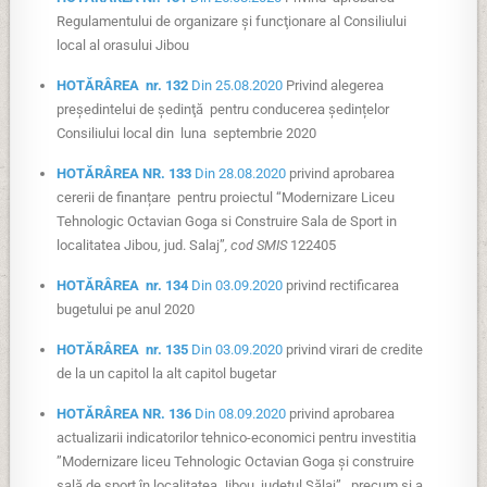
Regulamentului de organizare şi funcţionare al Consiliului
local al orasului Jibou
HOTĂRÂREA nr. 132
Din 25.08.2020
Privind alegerea
preşedintelui de şedinţă pentru conducerea ședințelor
Consiliului local din luna septembrie 2020
HOTĂRÂREA NR. 133
Din 28.08.2020
privind aprobarea
cererii de finanțare pentru proiectul “Modernizare Liceu
Tehnologic Octavian Goga si Construire Sala de Sport in
localitatea Jibou, jud. Salaj”
,
cod SMIS
122405
HOTĂRÂREA nr. 134
Din 03.09.2020
privind rectificarea
bugetului pe anul 2020
HOTĂRÂREA nr. 135
Din 03.09.2020
privind virari de credite
de la un capitol la alt capitol bugetar
HOTĂRÂREA NR. 136
Din 08.09.2020
privind aprobarea
actualizarii indicatorilor tehnico-economici pentru investitia
”Modernizare liceu Tehnologic Octavian Goga și construire
sală de sport în localitatea Jibou, județul Sălaj”, precum și a