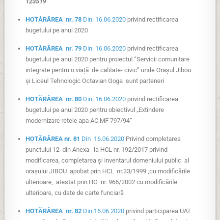
123519
HOTĂRÂREA nr. 78
Din 16.06.2020
privind rectificarea
bugetului pe anul 2020
HOTĂRÂREA nr. 79
Din 16.06.2020
privind rectificarea
bugetului pe anul 2020 pentru proiectul “Servicii comunitare
integrate pentru o viață de calitate- civic” unde Orașul Jibou
și Liceul Tehnologic Octavian Goga sunt parteneri
HOTĂRÂREA nr. 80
Din 16.06.2020
privind rectificarea
bugetului pe anul 2020 pentru obiectivul „Extindere
modernizare retele apa AC.MF 797/94”
HOTĂRÂREA nr. 81
Din 16.06.2020
Privind completarea
punctului 12 din Anexa la HCL nr. 192/2017 privind
modificarea, completarea și inventarul domeniului public al
orașului JIBOU apobat prin HCL nr.33/1999 ,cu modificările
ulterioare, atestat prin HG nr. 966/2002 cu modificările
ulterioare, cu date de carte funciară
HOTĂRÂREA nr. 82
Din 16.06.2020
privind participarea UAT