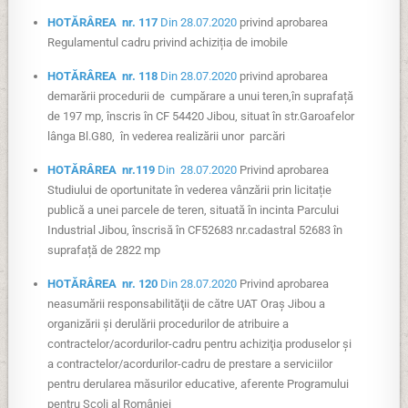
HOTĂRÂREA nr. 117
Din 28.07.2020
privind aprobarea
Regulamentul cadru privind achiziția de imobile
HOTĂRÂREA nr. 118
Din 28.07.2020
privind aprobarea
demarării procedurii de cumpărare a unui teren,în suprafață
de 197 mp, înscris în CF 54420 Jibou, situat în str.Garoafelor
lânga Bl.G80, în vederea realizării unor parcări
HOTĂRÂREA nr.119
Din 28.07.2020
Privind aprobarea
Studiului de oportunitate în vederea vânzării prin licitație
publică a unei parcele de teren, situată în incinta Parcului
Industrial Jibou, înscrisă în CF52683 nr.cadastral 52683 în
suprafață de 2822 mp
HOTĂRÂREA nr. 120
Din 28.07.2020
Privind aprobarea
neasumării responsabilităţii de către UAT Oraș Jibou a
organizării şi derulării procedurilor de atribuire a
contractelor/acordurilor-cadru pentru achiziţia produselor şi
a contractelor/acordurilor-cadru de prestare a serviciilor
pentru derularea măsurilor educative, aferente Programului
pentru Şcoli al României