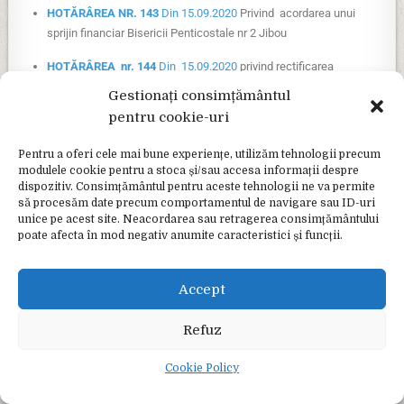
HOTĂRÂREA NR. 143
Din 15.09.2020
Privind acordarea unui
sprijin financiar Bisericii Penticostale nr 2 Jibou
HOTĂRÂREA nr. 144
Din 15.09.2020
privind rectificarea
bugetului local pe anul 2020
Gestionați consimțământul
pentru cookie-uri
HOTĂRÂREA nr. 145
Din 15.09.2020
privind rectificarea
bugetului pe anul 2020 pentru proiectul „Abordare integrată a
Pentru a oferi cele mai bune experiențe, utilizăm tehnologii precum
sărăciei și excluziunii sociale în beneficiul integrării
modulele cookie pentru a stoca și/sau accesa informații despre
comunității” unde Orașul Jibou și Școala Gimnazială Lucian
dispozitiv. Consimțământul pentru aceste tehnologii ne va permite
Blaga sunt parteneri
să procesăm date precum comportamentul de navigare sau ID-uri
unice pe acest site. Neacordarea sau retragerea consimțământului
HOTĂRÂREA nr. 146
Din 15.09.2020
privind rectificarea
poate afecta în mod negativ anumite caracteristici și funcții.
bugetului pe anul 2020 la Spitalul Orașenesc Jibou Dr. Traian
Herța
Accept
Octombrie 2020
Refuz
HOTĂRÂREA nr. 148
Din 26.10.2020
Privind alegerea
preşedintelui de şedinţă pentru conducerea ședinței
Cookie Policy
extraordinare din data de 26.10.2020.