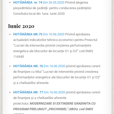
HOTĂRÂREA nr. 74
Din 26.05.2020
Privind alegerea
preşedintelui de şedinţă pentru conducerea ședințelor
Consiliului local din luna iunie 2020
Iunie 2020
HOTĂRÂREA NR.75
Din 16.06.2020
Privind aprobarea
actualizării indicatorilor tehnico-economici pentru Proiectul
”Lucrari de interventie privind creșterea performanțelor
energetice ale blocurilor de locuințe O1 și O2” cod SMIS
116945
HOTĂRÂREA NR. 76
Din 16.06.2020
privind aprobarea cererii
de finanțare cu titlul ”Lucrari de interventie privind cresterea
performanțelor energetice ale blocurilor de locuințe O1 și O2”
și a cheltuielilor aferente
HOTĂRÂREA NR. 77
Din 16.06.2020
privind aprobarea cererii
de finanțare și a cheltuielilor aferente
proiectului:
MODERNIZARE SI EXTINDERE GRADINITA
CU
PROGRAM PRELUNGIT „PRICHINDEL”JIBOU,
cod SMIS