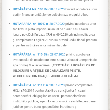
cheltuieli a activitatilor finantate integral din venituri proprii
HOTĂRÂREA NR. 108
Din 28.07.2020
Privind acordarea unui
sprijin financiar unităților de cult din raza orașului Jibou
HOTĂRÂREA nr. 109
Din 28.07.2020
privind acordarea unor
facilități la plata impozitului anual pe clădiri sau a taxei
lunare pe clădiri în baza OUG nr.69/2020 privind modificarea
și completarea Legii nr.227/2015 privind Codul fiscal, precum
și pentru instituirea unor măsuri fiscale
HOTĂRÂREA nr. 110
Din 28.07.2020
privind aprobarea
Protocolului de colaborare între. Orașul Jibou și Compania de
apă Someș S.A în vederea „
EFECTUĂRII LUCRĂRILOR DE
ÎNLOCUIRE A REȚELEI DE CANALIZARE PE STR.
WESSELENYI DIN ORAȘUL JIBOU JUD. SĂLAJ”
HOTĂRÂREA nr. 111
Din 28.07.2020
privind completarea
HCL nr.70/2019 pentru stabilirea sancțiunilor în cazul
nerespectării obligațiilor ce revin persoanelor fizice,
instituțiilor publice, agenților economici celorlalte persoane
juridice pentru buna gospodărire, întreținere și