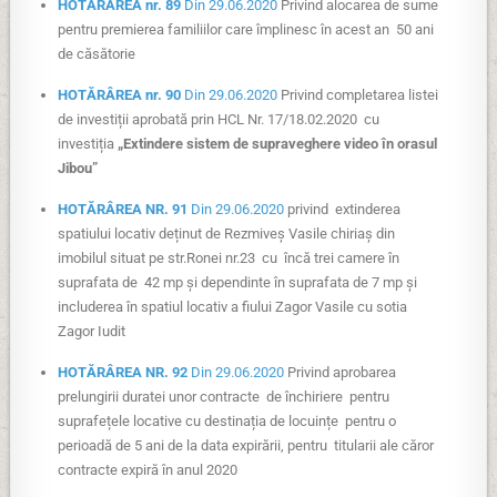
HOTĂRÂREA nr. 89
Din 29.06.2020
Privind alocarea de sume
pentru premierea familiilor care împlinesc în acest an 50 ani
de căsătorie
HOTĂRÂREA nr. 90
Din 29.06.2020
Privind completarea listei
de investiții aprobată prin HCL Nr. 17/18.02.2020 cu
investiția
„Extindere sistem de supraveghere video în orasul
Jibou”
HOTĂRÂREA NR. 91
Din 29.06.2020
privind extinderea
spatiului locativ deținut de Rezmiveș Vasile chiriaș din
imobilul situat pe str.Ronei nr.23 cu încă trei camere în
suprafata de 42 mp și dependinte în suprafata de 7 mp și
includerea în spatiul locativ a fiului Zagor Vasile cu sotia
Zagor Iudit
HOTĂRÂREA NR. 92
Din 29.06.2020
Privind aprobarea
prelungirii duratei unor contracte de închiriere pentru
suprafețele locative cu destinația de locuințe pentru o
perioadă de 5 ani de la data expirării, pentru titularii ale căror
contracte expiră în anul 2020