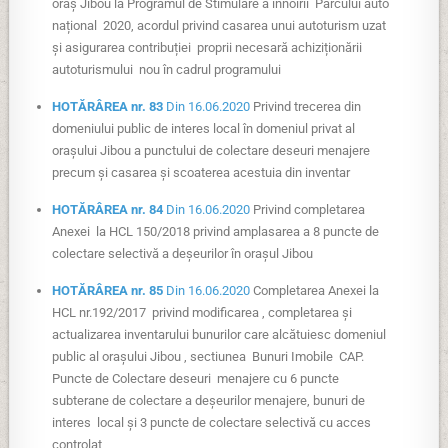
oraș Jibou la Programul de Stimulare a înnoirii Parcului auto
național 2020, acordul privind casarea unui autoturism uzat
și asigurarea contribuției proprii necesară achiziționării
autoturismului nou în cadrul programului
HOTĂRÂREA nr. 83
Din 16.06.2020
Privind trecerea din
domeniului public de interes local în domeniul privat al
orașului Jibou a punctului de colectare deseuri menajere
precum și casarea și scoaterea acestuia din inventar
HOTĂRÂREA nr. 84
Din 16.06.2020
Privind completarea
Anexei la HCL 150/2018 privind amplasarea a 8 puncte de
colectare selectivă a deșeurilor în orașul Jibou
HOTĂRÂREA nr. 85
Din 16.06.2020
Completarea Anexei la
HCL nr.192/2017 privind modificarea , completarea și
actualizarea inventarului bunurilor care alcătuiesc domeniul
public al orașului Jibou , sectiunea Bunuri Imobile CAP.
Puncte de Colectare deseuri menajere cu 6 puncte
subterane de colectare a deșeurilor menajere, bunuri de
interes local și 3 puncte de colectare selectivă cu acces
controlat