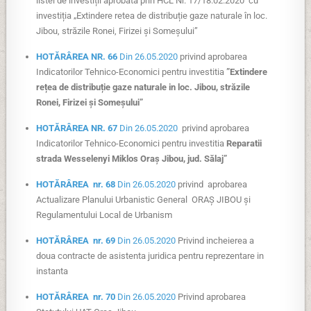
listei de investiții aprobată prin HCL Nr. 17/18.02.2020 cu
investiția „Extindere retea de distribuție gaze naturale în loc.
Jibou, străzile Ronei, Firizei și Someșului”
HOTĂRÂREA NR. 66
Din 26.05.2020
privind aprobarea
Indicatorilor Tehnico-Economici pentru investitia
”Extindere
rețea de distribuție gaze naturale in loc. Jibou, străzile
Ronei, Firizei și Someșului”
HOTĂRÂREA NR. 67
Din 26.05.2020
privind aprobarea
Indicatorilor Tehnico-Economici pentru investitia
Reparatii
strada Wesselenyi Miklos Oraș Jibou, jud. Sălaj”
HOTĂRÂREA nr. 68
Din 26.05.2020
privind aprobarea
Actualizare Planului Urbanistic General ORAȘ JIBOU și
Regulamentului Local de Urbanism
HOTĂRÂREA nr. 69
Din 26.05.2020
Privind incheierea a
doua contracte de asistenta juridica pentru reprezentare in
instanta
HOTĂRÂREA nr. 70
Din 26.05.2020
Privind aprobarea