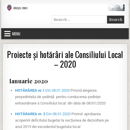
Primăria Jibou
Site-ul oficial al primăriei Jibou
Search for:
MENU
Proiecte şi hotărâri ale Consiliului Local
– 2020
Ianuarie 2020
HOTĂRÂREA nr.1
Din 08.01.2020
Privind alegerea
preşedintelui de şedinţă pentru conducerea ședinței
extraordinare a Consiliului local din data de 08/01/2020
HOTĂRAREA nr. 2
Din 08.01.2020
Privind aprobarea
acoperirii deficitului bugetar la secțiunea de dezvoltare pe
anul 2019 din excedentul bugetului local