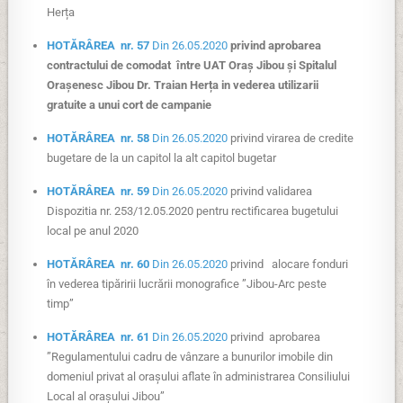
Herța
HOTĂRÂREA nr. 57
Din 26.05.2020
privind aprobarea
contractului de comodat între UAT Oraș Jibou și Spitalul
Orașenesc Jibou Dr. Traian Herța in vederea utilizarii
gratuite a unui cort de campanie
HOTĂRÂREA nr. 58
Din 26.05.2020
privind virarea de credite
bugetare de la un capitol la alt capitol bugetar
HOTĂRÂREA nr. 59
Din 26.05.2020
privind validarea
Dispozitia nr. 253/12.05.2020 pentru rectificarea bugetului
local pe anul 2020
HOTĂRÂREA nr. 60
Din 26.05.2020
privind alocare fonduri
în vederea tipăririi lucrării monografice ”Jibou-Arc peste
timp”
HOTĂRÂREA nr. 61
Din 26.05.2020
privind aprobarea
”Regulamentului cadru de vânzare a bunurilor imobile din
domeniul privat al orașului aflate în administrarea Consiliului
Local al orașului Jibou”