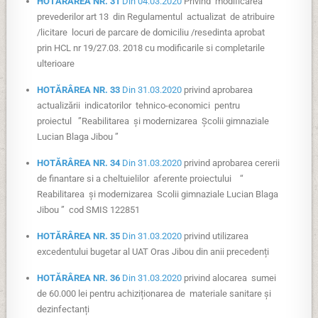
HOTĂRÂREA NR. 31
Din 04.03.2020
Privind modificarea
prevederilor art 13 din Regulamentul actualizat de atribuire
/licitare locuri de parcare de domiciliu /resedinta aprobat
prin HCL nr 19/27.03. 2018 cu modificarile si completarile
ulterioare
HOTĂRÂREA NR. 33
Din 31.03.2020
privind aprobarea
actualizării indicatorilor tehnico-economici pentru
proiectul ”Reabilitarea și modernizarea Școlii gimnaziale
Lucian Blaga Jibou ”
HOTĂRÂREA NR. 34
Din 31.03.2020
privind aprobarea cererii
de finantare si a cheltuielilor aferente proiectului “
Reabilitarea și modernizarea Scolii gimnaziale Lucian Blaga
Jibou ” cod SMIS 122851
HOTĂRÂREA NR. 35
Din 31.03.2020
privind utilizarea
excedentului bugetar al UAT Oras Jibou din anii precedenți
HOTĂRÂREA NR. 36
Din 31.03.2020
privind alocarea sumei
de 60.000 lei pentru achiziționarea de materiale sanitare și
dezinfectanți