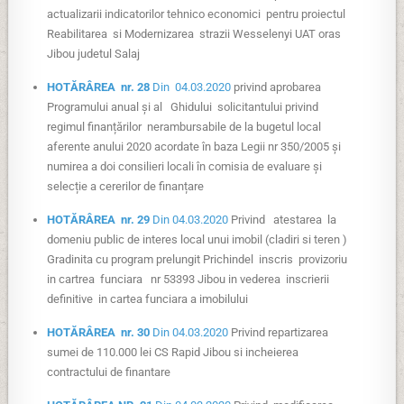
actualizarii indicatorilor tehnico economici pentru proiectul
Reabilitarea si Modernizarea strazii Wesselenyi UAT oras
Jibou judetul Salaj
HOTĂRÂREA nr. 28
Din 04.03.2020
privind aprobarea
Programului anual și al Ghidului solicitantului privind
regimul finanțărilor nerambursabile de la bugetul local
aferente anului 2020 acordate în baza Legii nr 350/2005 și
numirea a doi consilieri locali în comisia de evaluare și
selecție a cererilor de finanțare
HOTĂRÂREA nr. 29
Din 04.03.2020
Privind atestarea la
domeniu public de interes local unui imobil (cladiri si teren )
Gradinita cu program prelungit Prichindel inscris provizoriu
in cartrea funciara nr 53393 Jibou in vederea inscrierii
definitive in cartea funciara a imobilului
HOTĂRÂREA nr. 30
Din 04.03.2020
Privind repartizarea
sumei de 110.000 lei CS Rapid Jibou si incheierea
contractului de finantare