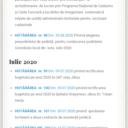
achizitionarea de lucrari prin Programul Național de Cadastru
și Carte funciară a lucrărilor de înregistrare sistematică
inițiate de unități administrativ-teritoriale pentru sectoare
cadastrale
HOTĂRÂREA nr. 98
Din 29.06.2020
Privind alegerea
preşedintelui de şedinţă pentru conducerea ședințelor
Consiliului local din luna iulie 2020
Iulie 2020
HOTĂRÂREA nr. 99
Din 09.07.2020
privind rectificarea
bugetului pe anul 2020 la UAT oraș Jibou
HOTĂRÂREA nr. 100
Din 09.07.2020
privind rectificarea
bugetului pe anul 2020 la Spitalul Orașenesc Jibou Dr. Traian
Herța
HOTĂRÂREA nr. 101
Din 09.07.2020
privind aprobarea
încheierii a doua contracte de asistență juridică
HOTĂRÂREA NR. 102
Din 16.07.2020
privind completarea