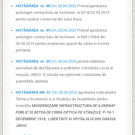
HOTĂRÂREA nr. 48
Din 28.04.2020
Privind aprobarea
prelungirii contractului de închiriere nr.5518/02.05.2019
pentru spatiul comercial din satul Rona
HOTĂRÂREA nr. 49
Din 28.04.2020
Privind aprobarea
prelungirii contractului de închiriere nr.5631/3564 din
06.05.2019 pentru amplasare aparat de cafea in incinta
primariei
HOTĂRÂREA nr. 50
Din 28.04.2020
privind stabilirea
procedurii de desfășurare a ședințelor Consiliului Local al
orașului JIBOU în situații excepționale, constatate de
autoritățile abilitate
HOTĂRÂREA NR. 51
Din 28.04.2020
aprobarea Indicatorilor
Tehnico-Economici si a Studiului de fezabilitate pentru
investitia
MODERNIZARE INFRASTRUCTURA DE ILUMINAT
PUBLIC SI RETEA DE FIBRA OPTICA PE STRAZILE: P-TA 1
DECEMBRIE 1918, LIBERTATII SI SPITALULUI DIN ORASUL
JIBOU