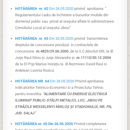
HOTĂRÂREA nr. 62
Din 26.05.2020
privind aprobarea ”
Regulamentului cadru de închiriere a bunurilor imobile din
domeniul public sau privat al orașului aflate în administrarea
Consiliului Local al orașului Jibou”
HOTĂRÂREA nr. 63
Din 26.05.2020
privind transmiterea
dreptului de concesiune prevăzut in contractele de
concesiune
nr.4829/29.06.2005
,de la S.C.Absolut SRL la dl.
Jurje Raul Silviu și Jurje Alexandra și
nr.11113/30.12.2004
de la Dl Pop Marius Horațiu la dl.Rezmives David Raul si
Ardelean Lavinia Rozica
HOTĂRÂREA NR. 64
Din 26.05.2020
Privind aprobarea
Indicatorilor Tehnico-Economici si a Proiectului Tehnic
pentru investitia
”ALIMENTARE CU ENERGIE ELECTRICĂ
ILUMINAT PUBLIC-STÂLPI METALICI, LOC. JIBOU PE
STRĂZILE WESSELENYI MIKLOȘ ȘI STADIONULUI, NR. FN,
JUD. SALAJ”
HOTĂRÂREA nr. 65
Din 26.05.2020
Privind completarea