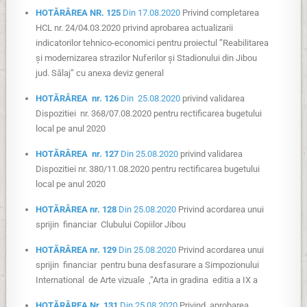
HOTĂRÂREA NR. 125
Din 17.08.2020
Privind completarea
HCL nr. 24/04.03.2020 privind aprobarea actualizarii
indicatorilor tehnico-economici pentru proiectul ”Reabilitarea
și modernizarea strazilor Nuferilor și Stadionului din Jibou
jud. Sălaj” cu anexa deviz general
HOTĂRÂREA nr. 126
Din 25.08.2020
privind validarea
Dispozitiei nr. 368/07.08.2020 pentru rectificarea bugetului
local pe anul 2020
HOTĂRÂREA nr. 127
Din 25.08.2020
privind validarea
Dispozitiei nr. 380/11.08.2020 pentru rectificarea bugetului
local pe anul 2020
HOTĂRÂREA nr. 128
Din 25.08.2020
Privind acordarea unui
sprijin financiar Clubului Copiilor Jibou
HOTĂRÂREA nr. 129
Din 25.08.2020
Privind acordarea unui
sprijin financiar pentru buna desfasurare a Simpozionului
International de Arte vizuale ‚’’Arta in gradina editia a IX a
HOTĂRÂREA Nr. 131
Din 25.08.2020
Privind aprobarea