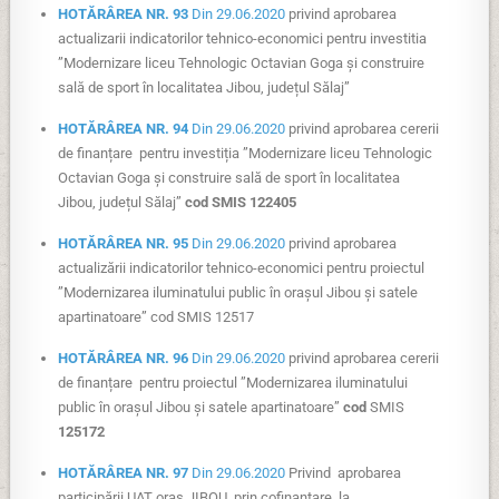
HOTĂRÂREA NR. 93
Din 29.06.2020
privind aprobarea
actualizarii indicatorilor tehnico-economici pentru investitia
”Modernizare liceu Tehnologic Octavian Goga și construire
sală de sport în localitatea Jibou, județul Sălaj”
HOTĂRÂREA NR. 94
Din 29.06.2020
privind aprobarea cererii
de finanțare pentru investiția ”Modernizare liceu Tehnologic
Octavian Goga și construire sală de sport în localitatea
Jibou, județul Sălaj”
cod SMIS 122405
HOTĂRÂREA NR. 95
Din 29.06.2020
privind aprobarea
actualizării indicatorilor tehnico-economici pentru proiectul
”Modernizarea iluminatului public în orașul Jibou și satele
apartinatoare” cod SMIS 12517
HOTĂRÂREA NR. 96
Din 29.06.2020
privind aprobarea cererii
de finanțare pentru proiectul ”Modernizarea iluminatului
public în orașul Jibou și satele apartinatoare”
cod
SMIS
125172
HOTĂRÂREA NR. 97
Din 29.06.2020
Privind aprobarea
participării UAT oraș JIBOU prin cofinanțare la