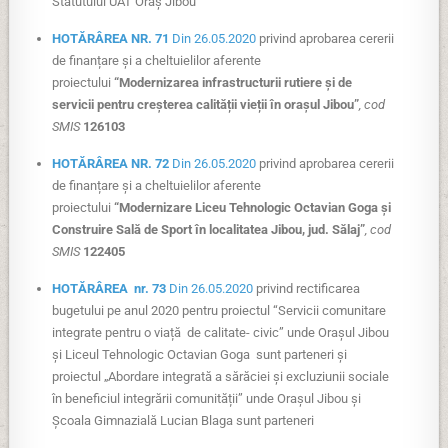
Statutului UAT Oraș Jibou
HOTĂRÂREA NR. 71
Din 26.05.2020
privind aprobarea cererii
de finanțare și a cheltuielilor aferente
proiectului
“Modernizarea infrastructurii rutiere și de
servicii pentru creșterea calității vieții în orașul Jibou”
, cod
SMIS
126103
HOTĂRÂREA NR. 72
Din 26.05.2020
privind aprobarea cererii
de finanțare și a cheltuielilor aferente
proiectului
“
Modernizare Liceu Tehnologic Octavian Goga și
Construire Sală de Sport în localitatea Jibou, jud. Sălaj
”
, cod
SMIS
122405
HOTĂRÂREA nr. 73
Din 26.05.2020
privind rectificarea
bugetului pe anul 2020 pentru proiectul “Servicii comunitare
integrate pentru o viață de calitate- civic” unde Orașul Jibou
și Liceul Tehnologic Octavian Goga sunt parteneri și
proiectul „Abordare integrată a sărăciei și excluziunii sociale
în beneficiul integrării comunității” unde Orașul Jibou și
Școala Gimnazială Lucian Blaga sunt parteneri