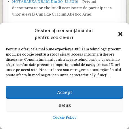
HOTĂRÂREA NR.161 Din 20. 12 2016
– Privind
decontarea unor cheltuieli ocazionate de participarea
unor elevi la Cupa de Craciun Atletico Arad
HOTĂRÂREA NR.162 Din 20. 12 2016
– Privind stabilirea
Gestionați consimțământul
taxelor extrajudiciare de timbru pentru anul 2017
pentru cookie-uri
HOTĂRÂREA nr 163 Din 20. 12. 2016
– Privind privind
trecerea din gestiunea delegata in gestiune directa a
Pentru a oferi cele mai bune experiențe, utilizăm tehnologii precum
modulele cookie pentru a stoca și/sau accesa informații despre
activitatii de administrare a domeniului public si privat
dispozitiv. Consimțământul pentru aceste tehnologii ne va permite
al UAT oras Jibou de la SC Parc Industrial la serviciul
să procesăm date precum comportamentul de navigare sau ID-uri
public de gospodarie comunala
unice pe acest site. Neacordarea sau retragerea consimțământului
poate afecta în mod negativ anumite caracteristici și funcții.
HOTĂRÂREA nr 164 Din 20. 12. 2016
– Privind aprobarea
Organigramei si a Statului de functii al UAT Oras JIBOU
Accept
HOTĂRÂREA nr.165 Din 20. 12 2016
– Privind alegerea
preşedintelui de şedinţă a Consiliului Local pentru
Refuz
conducerea sedintelor Consiliului local din luna ianuarie
2017
Cookie Policy
HOTĂRÂREA nr 166 Din 20. 12. 2016
– Privind aprobarea