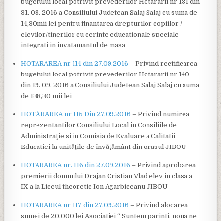
bugetului local potrivit prevederilor Hotararii nr 131 din
31. 08. 2016 a Consiliului Judetean Salaj Salaj cu suma de
14,30mii lei pentru finantarea drepturilor copiilor /
elevilor/tinerilor cu cerinte educationale speciale
integrati in invatamantul de masa
HOTARAREA nr 114 din 27.09.2016
– Privind rectificarea
bugetului local potrivit prevederilor Hotararii nr 140
din 19. 09. 2016 a Consiliului Judetean Salaj Salaj cu suma
de 138,30 mii lei
HOTĂRÂREA nr 115 Din 27.09.2016
– Privind numirea
reprezentantilor Consiliului Local în Consiliile de
Administraţie si in Comisia de Evaluare a Calitatii
Educatiei la unităţile de învăţământ din orasul JIBOU
HOTARAREA nr. 116 din 27.09.2016
– Privind aprobarea
premierii domnului Drajan Cristian Vlad elev in clasa a
IX a la Liceul theoretic Ion Agarbiceanu JIBOU
HOTARAREA nr 117 din 27.09.2016
– Privind alocarea
sumei de 20.000 lei Asociatiei “ Suntem parinti, noua ne