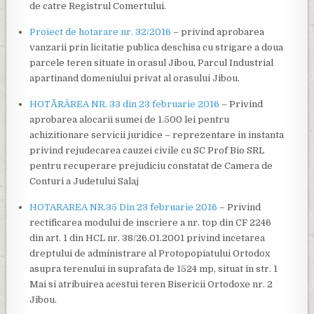
de catre Registrul Comertului.
Proiect de hotarare nr. 32/2016
– privind aprobarea
vanzarii prin licitatie publica deschisa cu strigare a doua
parcele teren situate in orasul Jibou, Parcul Industrial
apartinand domeniului privat al orasului Jibou.
HOTĂRÂREA NR. 33 din 23 februarie 2016
– Privind
aprobarea alocarii sumei de 1.500 lei pentru
achizitionare servicii juridice – reprezentare in instanta
privind rejudecarea cauzei civile cu SC Prof Bio SRL
pentru recuperare prejudiciu constatat de Camera de
Conturi a Judetului Salaj
HOTARAREA NR.35 Din 23 februarie 2016
– Privind
rectificarea modului de inscriere a nr. top din CF 2246
din art. 1 din HCL nr. 38/26.01.2001 privind incetarea
dreptului de administrare al Protopopiatului Ortodox
asupra terenului in suprafata de 1524 mp, situat in str. 1
Mai si atribuirea acestui teren Bisericii Ortodoxe nr. 2
Jibou.