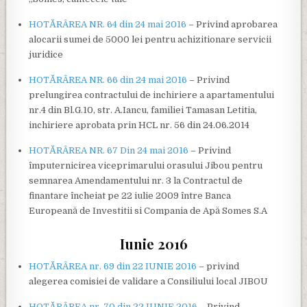
HOTĂRÂREA NR. 64 din 24 mai 2016
– Privind aprobarea
alocarii sumei de 5000 lei pentru achizitionare servicii
juridice
HOTĂRÂREA NR. 66 din 24 mai 2016
– Privind
prelungirea contractului de inchiriere a apartamentului
nr.4 din Bl.G.10, str. A.Iancu, familiei Tamasan Letitia,
inchiriere aprobata prin HCL nr. 56 din 24.06.2014
HOTĂRÂREA NR. 67 Din 24 mai 2016
– Privind
împuternicirea viceprimarului orasului Jibou pentru
semnarea Amendamentului nr. 3 la Contractul de
finantare încheiat pe 22 iulie 2009 între Banca
Europeană de Investitii si Compania de Apă Somes S.A
Iunie 2016
HOTĂRÂREA nr. 69 din 22 IUNIE 2016
– privind
alegerea comisiei de validare a Consiliului local JIBOU
HOTĂRÂREA nr. 70 din 22 IUNIE 2016
– Privind