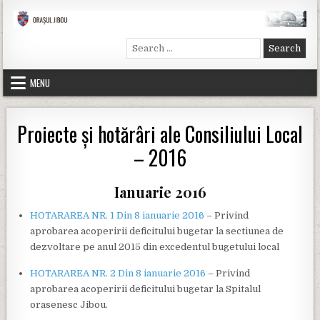
Skip to content
Primăria Jibou
Site-ul oficial al primăriei Jibou
Search for:
MENU
Proiecte şi hotărâri ale Consiliului Local
– 2016
Ianuarie 2016
HOTARAREA NR. 1 Din 8 ianuarie 2016
– Privind
aprobarea acoperirii deficitului bugetar la sectiunea de
dezvoltare pe anul 2015 din excedentul bugetului local
HOTARAREA NR. 2 Din 8 ianuarie 2016
– Privind
aprobarea acoperirii deficitului bugetar la Spitalul
orasenesc Jibou.