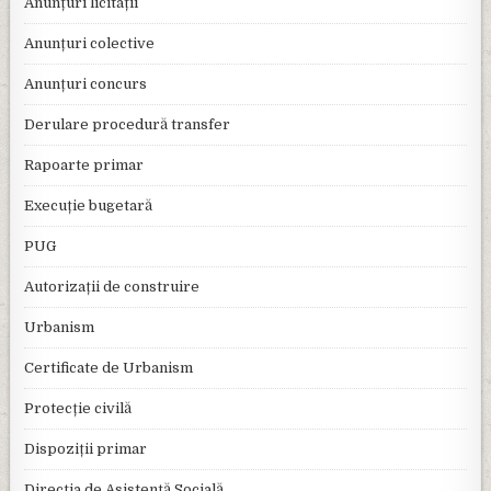
Anunțuri licitații
Anunțuri colective
Anunțuri concurs
Derulare procedură transfer
Rapoarte primar
Execuție bugetară
PUG
Autorizații de construire
Urbanism
Certificate de Urbanism
Protecție civilă
Dispoziții primar
Direcția de Asistență Socială