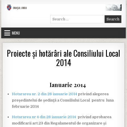
Skip to content
Primăria Jibou
Site-ul oficial al primăriei Jibou
Search for:
MENU
Proiecte şi hotărâri ale Consiliului Local
2014
Ianuarie 2014
Hotararea nr. 2 din 28 ianuarie 2014
privind alegerea
preşedintelui de şedinţă a Consiliului Local pentru luna
februarie 2014
Hotararea nr 4 din 28 ianuarie 2014
privind aprobarea
modificarii art.23 din Regulamentul de organizare şi